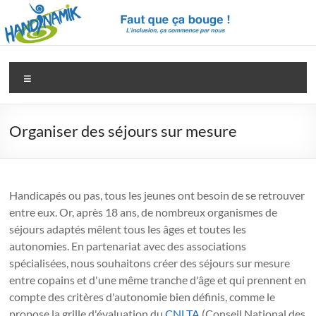
Aller
au
contenu
Handinamik
Pour
Menu
une
société
vraiment
Organiser des séjours sur mesure
inclusive
Handicapés ou pas, tous les jeunes ont besoin de se retrouver
entre eux. Or, après 18 ans, de nombreux organismes de
séjours adaptés mêlent tous les âges et toutes les
autonomies. En partenariat avec des associations
spécialisées, nous souhaitons créer des séjours sur mesure
entre copains et d'une même tranche d'âge et qui prennent en
compte des critères d'autonomie bien définis, comme le
propose la grille d'évaluation du
CNLTA
(Conseil National des