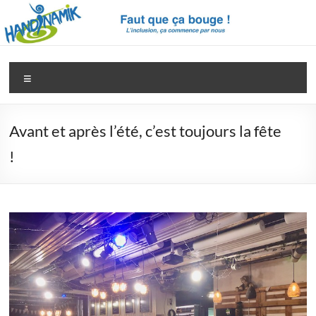
Aller
au
contenu
Handinamik
Pour
Menu
une
société
vraiment
Avant et après l’été, c’est toujours la fête
inclusive
!