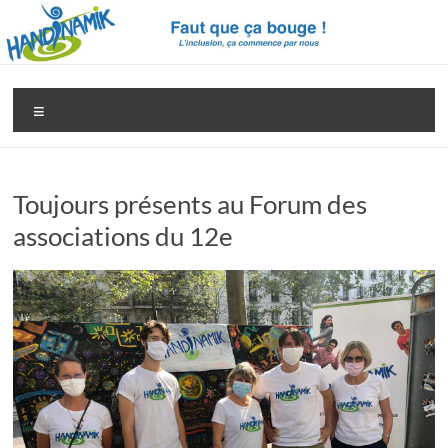
Aller
au
contenu
Handinamik
Pour
Menu
une
société
vraiment
inclusive
Toujours présents au Forum des
associations du 12e