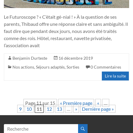
Le Futuroscope ? « C’était gé-nial ! » À la question de ses
parents, Thibaud offre une réponse claire et sans ambiguïté. Il
faut dire que pendant deux jours, nous avons été traités
comme des rois. Hôtel, restaurant, navette privatisée,
l’association avait
Benjamin Durteste
16 décembre 2019
Nos actions
,
Séjours adaptés
,
Sorties
0 Commentaires
Lire la suite
Page 11 sur 15
« Première page
«
…
9
10
11
12
13
…
»
Dernière page »