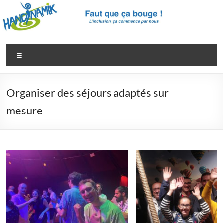
Aller
au
contenu
Handinamik
Pour
Menu
une
société
vraiment
Organiser des séjours adaptés sur
inclusive
mesure