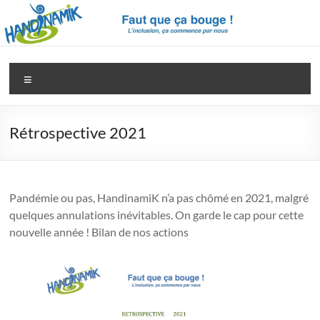
Aller
au
contenu
Handinamik
Pour
Menu
une
société
vraiment
Rétrospective 2021
inclusive
Pandémie ou pas, HandinamiK n’a pas chômé en 2021, malgré
quelques annulations inévitables. On garde le cap pour cette
nouvelle année ! Bilan de nos actions