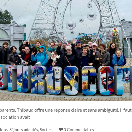
s parents, Thibaud offre une réponse claire et sans ambiguïté. Il fa
ssociation avait
ions
,
Séjours adaptés
,
Sorties
0 Commentaires