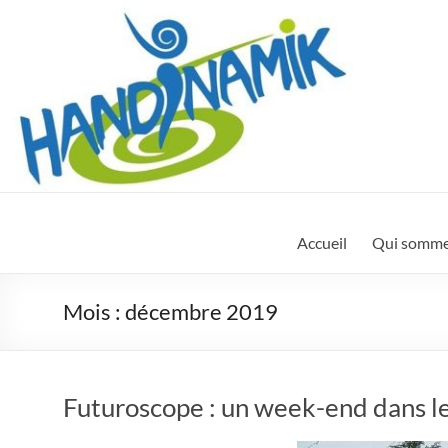
Aller
au
contenu
Handinamik
Pour
Accueil
Qui somme
une
société
vraiment
Mois :
décembre 2019
inclusive
Futuroscope : un week-end dans le