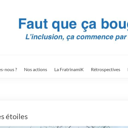
s-nous ?
Nos actions
La FratrinamiK
Rétrospectives
s étoiles